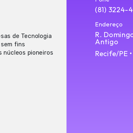
(81) 3224-
Endereço
R. Domingos
sas de Tecnologia
Antigo
 sem fins
Recife/PE 
s núcleos pioneiros