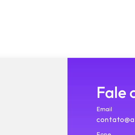
Fale 
Email
contato@ap
Fone