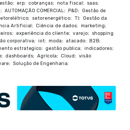
stão; erp; cobranças; nota fiscal; saas;
O; AUTOMAÇÃO COMERCIAL; P&D; Gestão de
orelétrico; setorenergético; TI; Gestão da
ncia Artificial; Ciência de dados; marketing;
eiros; experiência do cliente; varejo; shopping
ão corporativa; iot; moda; atacado; B2B;
ento estrategico; gestão publica; indicadores;
e; dashboards; Agrícola; Cloud; visão
ware; Solução de Engenharia;