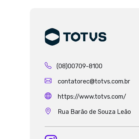
(08)00709-8100
contatorec@totvs.com.br
https://www.totvs.com/
Rua Barão de Souza Leão