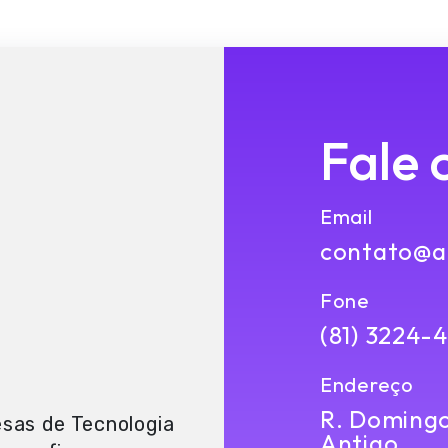
Fale 
Email
contato@ap
Fone
(81) 3224-
Endereço
R. Domingos
sas de Tecnologia
Antigo