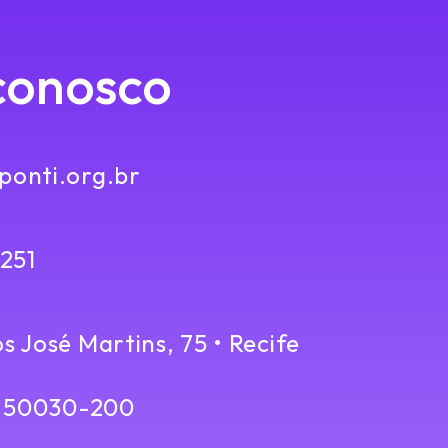
conosco
onti.org.br
4251
 José Martins, 75 • Recife
• 50030-200