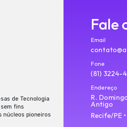
Fale 
Email
contato@ap
Fone
(81) 3224-
Endereço
R. Domingos
sas de Tecnologia
Antigo
 sem fins
Recife/PE 
s núcleos pioneiros