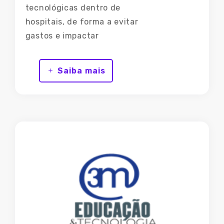
tecnológicas dentro de
hospitais, de forma a evitar
gastos e impactar
positivamente na experiência
do paciente e dos
Saiba mais
colaboradores, além de
permitir aos gestores que
administrem seus recursos da
melhor forma possível e
facilitando a tomada de
decisão. Nossos principais
produtos são o Fibbo e o
Concierge Digital. O Fibbo é
um gestor digital para
monitoramento de pessoas e
automação de processos em