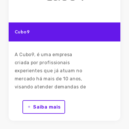
Cubo9
A Cubo9, é uma empresa
criada por profissionais
experientes que já atuam no
mercado há mais de 10 anos,
visando atender demandas de
Tecnologia da Informação.
Nosso objetivo é ser uma
Saiba mais
empresa referência no
fornecimento de soluções
para empresas, negócios,