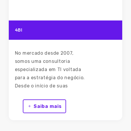
4BI
No mercado desde 2007,
somos uma consultoria
especializada em TI voltada
para a estratégia do negócio.
Desde o início de suas
atividades, a 4BI conta com
profissionais com
Saiba mais
conhecimentos variados,
focados em gestão de
negócios para maximizar o